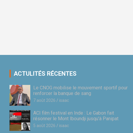
ACTULITÉS RÉCENTES
Le CNOG mobilise le mouvement sportif pour
renforcer la banque de sang
7 août 2026
isaac
ACI film festival en Inde : Le Gabon fait
résonner le Mont Iboundji jusqu’à Panipat
5 août 2026
isaac