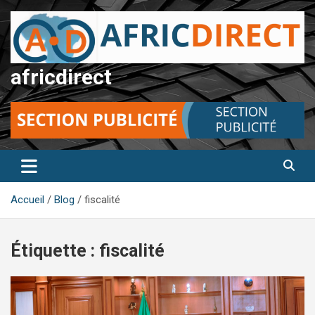
Aller
au
contenu
africdirect
Accueil
Blog
fiscalité
Étiquette :
fiscalité