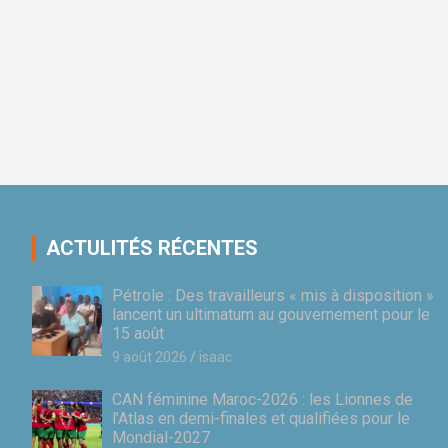
ACTULITÉS RÉCENTES
Pétrole : Des travailleurs « mis à disposition »
lancent un ultimatum au gouvernement pour le
15 août
9 août 2026
isaac
CAN féminine Maroc-2026 : les Lionnes de
l’Atlas en demi-finales et qualifiées pour le
Mondial-2027