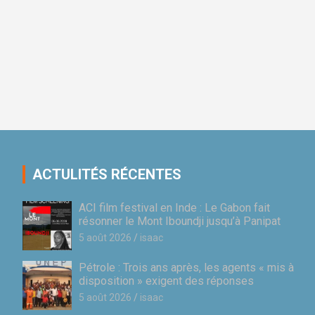
ACTULITÉS RÉCENTES
ACI film festival en Inde : Le Gabon fait
résonner le Mont Iboundji jusqu’à Panipat
5 août 2026
isaac
Pétrole : Trois ans après, les agents « mis à
disposition » exigent des réponses
5 août 2026
isaac