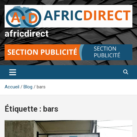
Aller
au
contenu
africdirect
Accueil
Blog
bars
Étiquette :
bars