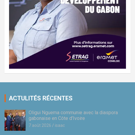
ACTULITÉS RÉCENTES
Oligui Nguema communie avec la diaspora
gabonaise en Côte d’Ivoire
7 août 2026
isaac