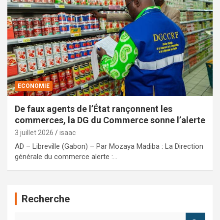
ECONOMIE
De faux agents de l’État rançonnent les
commerces, la DG du Commerce sonne l’alerte
3 juillet 2026
isaac
AD – Libreville (Gabon) – Par Mozaya Madiba : La Direction
générale du commerce alerte :…
Recherche
R