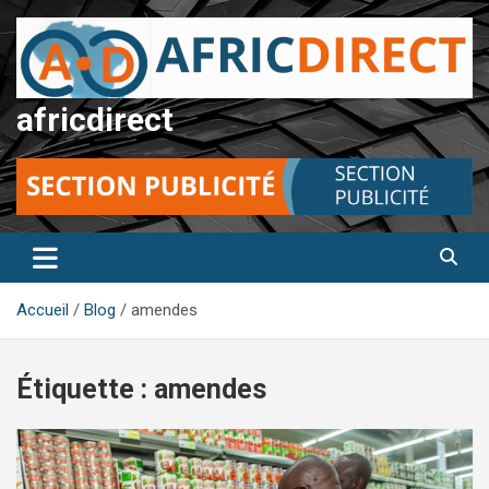
Aller
au
contenu
africdirect
Accueil
Blog
amendes
Étiquette :
amendes