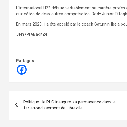
L’international U23 débute véritablement sa carrière profes
aux côtés de deux autres compatriotes, Rody Junior Effagh
En mars 2023, il a été appelé par le coach Saturnin Ibela po
JHY/PIM/ad/24
Partages
Navigation
Politique : le PLC inaugure sa permanence dans le
de
1er arrondissement de Libreville
l’article