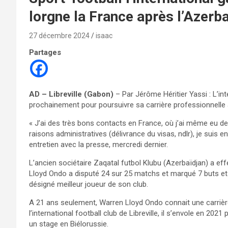
lorgne la France après l’Azerb
27 décembre 2024
isaac
Partages
AD – Libreville (Gabon)
– Par Jérôme Héritier Yassi : L’in
prochainement pour poursuivre sa carrière professionnelle
« J’ai des très bons contacts en France, où j’ai même eu 
raisons administratives (délivrance du visas, ndlr), je sui
entretien avec la presse, mercredi dernier.
L’ancien sociétaire Zaqatal futbol Klubu (Azerbaïdjan) a ef
Lloyd Ondo a disputé 24 sur 25 matchs et marqué 7 buts et 
désigné meilleur joueur de son club.
A 21 ans seulement, Warren Lloyd Ondo connait une carrièr
l’international football club de Libreville, il s’envole en 20
un stage en Biélorussie.