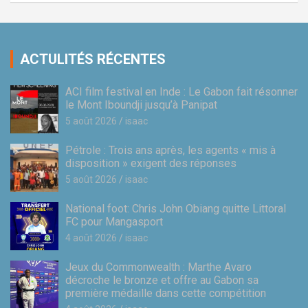
ACTULITÉS RÉCENTES
ACI film festival en Inde : Le Gabon fait résonner
le Mont Iboundji jusqu’à Panipat
5 août 2026
isaac
Pétrole : Trois ans après, les agents « mis à
disposition » exigent des réponses
5 août 2026
isaac
National foot: Chris John Obiang quitte Littoral
FC pour Mangasport
4 août 2026
isaac
Jeux du Commonwealth : Marthe Avaro
décroche le bronze et offre au Gabon sa
première médaille dans cette compétition