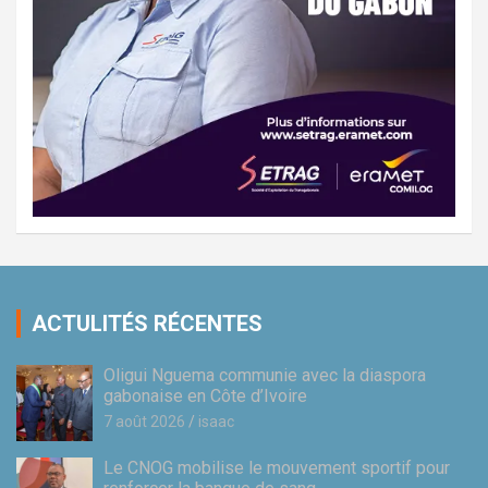
ACTULITÉS RÉCENTES
Oligui Nguema communie avec la diaspora
gabonaise en Côte d’Ivoire
7 août 2026
isaac
Le CNOG mobilise le mouvement sportif pour