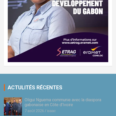
ACTULITÉS RÉCENTES
Oligui Nguema communie avec la diaspora
gabonaise en Côte d’Ivoire
7 août 2026
isaac