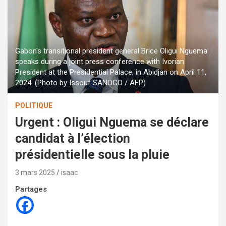
Gabon's transitional president general Brice Oligui Nguema
speaks during a joint press conference with Ivorian
President at the Presidential Palace, in Abidjan on April 11,
2024. (Photo by Issouf SANOGO / AFP)
POLITIQUE
Urgent : Oligui Nguema se déclare
candidat à l’élection
présidentielle sous la pluie
3 mars 2025
isaac
Partages