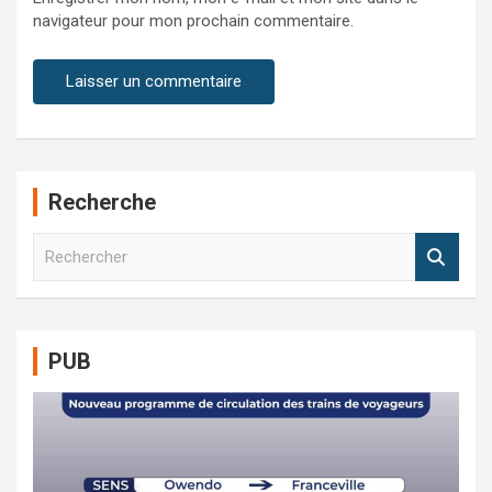
navigateur pour mon prochain commentaire.
Recherche
R
e
c
h
e
PUB
r
c
h
e
r