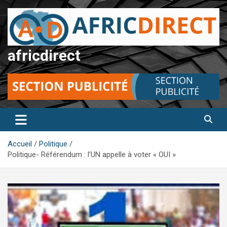
Aller
au
contenu
africdirect
Accueil
Politique
Politique- Référendum : l’UN appelle à voter « OUI »