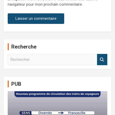
navigateur pour mon prochain commentaire.
Recherche
R
e
c
h
e
PUB
r
c
h
e
r