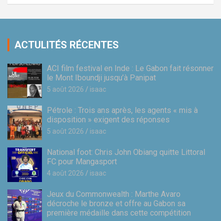
ACTULITÉS RÉCENTES
ACI film festival en Inde : Le Gabon fait résonner
le Mont Iboundji jusqu’à Panipat
5 août 2026
isaac
Pétrole : Trois ans après, les agents « mis à
disposition » exigent des réponses
5 août 2026
isaac
National foot: Chris John Obiang quitte Littoral
FC pour Mangasport
4 août 2026
isaac
Jeux du Commonwealth : Marthe Avaro
décroche le bronze et offre au Gabon sa
première médaille dans cette compétition