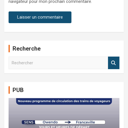
navigateur pour mon prochain commentaire.
Recherche
R
e
c
h
e
PUB
r
c
h
e
r