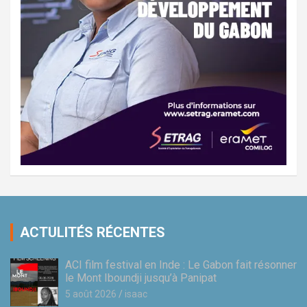
ACTULITÉS RÉCENTES
ACI film festival en Inde : Le Gabon fait résonner
le Mont Iboundji jusqu’à Panipat
5 août 2026
isaac