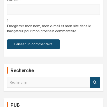
Site web
Enregistrer mon nom, mon e-mail et mon site dans le
navigateur pour mon prochain commentaire.
Recherche
R
e
c
h
e
PUB
r