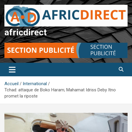
Aller
au
contenu
africdirect
Accueil
International
Tchad: attaque de Boko Haram; Mahamat Idriss Deby Itno
promet la riposte