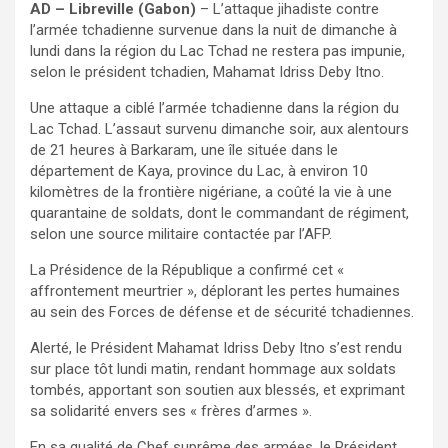
AD – Libreville (Gabon)
– L’attaque jihadiste contre
l’armée tchadienne survenue dans la nuit de dimanche à
lundi dans la région du Lac Tchad ne restera pas impunie,
selon le président tchadien, Mahamat Idriss Deby Itno.
Une attaque a ciblé l’armée tchadienne dans la région du
Lac Tchad. L’assaut survenu dimanche soir, aux alentours
de 21 heures à Barkaram, une île située dans le
département de Kaya, province du Lac, à environ 10
kilomètres de la frontière nigériane, a coûté la vie à une
quarantaine de soldats, dont le commandant de régiment,
selon une source militaire contactée par l’AFP.
La Présidence de la République a confirmé cet «
affrontement meurtrier », déplorant les pertes humaines
au sein des Forces de défense et de sécurité tchadiennes.
Alerté, le Président Mahamat Idriss Deby Itno s’est rendu
sur place tôt lundi matin, rendant hommage aux soldats
tombés, apportant son soutien aux blessés, et exprimant
sa solidarité envers ses « frères d’armes ».
En sa qualité de Chef suprême des armées, le Président