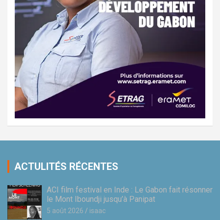
ACTULITÉS RÉCENTES
ACI film festival en Inde : Le Gabon fait résonner
le Mont Iboundji jusqu’à Panipat
5 août 2026
isaac