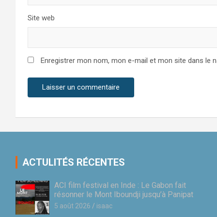
Site web
Enregistrer mon nom, mon e-mail et mon site dans le 
ACTULITÉS RÉCENTES
ACI film festival en Inde : Le Gabon fait
résonner le Mont Iboundji jusqu’à Panipat
5 août 2026
isaac