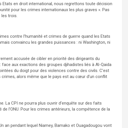
es Etats en droit international, nous regrettons toute décision
impunité pour les crimes internationaux les plus graves ». Pas
es trois.
imes contre l’humanité et crimes de guerre quand les Etats
 jamais convaincu les grandes puissances : ni Washington, ni
èrement accusée de cibler en priorité des dirigeants du
: face aux exactions des groupes djihadistes liés à Al-Qaida
ointées du doigt pour des violences contre des civils. C’est
 les crimes, alors même que le pays est au cœur d’un conflit
ome. La CPI ne pourra plus ouvrir d’enquête sur des faits
é de l’ONU. Pour les crimes antérieurs, la compétence de la
on. Un an pendant lequel Niamey, Bamako et Ouagadougou vont