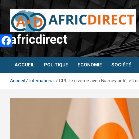
Aller
au
contenu
africdirect
ACCUEIL
POLITIQUE
ECONOMIE
SOCIÉTÉ
Accueil
International
CPI : le divorce avec Niamey acté, effe