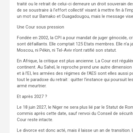
traité ou le retrait de celui-ci demeure un droit souverain d
de se soustraire à l’effort collectif visant à mettre fin à l’
un mot sur Bamako et Ouagadougou, mais le message vise l
Une Cour sous pression
Fondée en 2002, la CPI a pour mandat de juger génocide, cr
sont défaillants. Elle comptait 125 Etats membres. Elle n’a
Moscou, ni Pékin, ni Tel-Aviv n’ont ratifié son statut.
En Afrique, la critique est plus ancienne. La Cour est réguli
continent. Au Sahel, le reproche prend une autre dimension 
et à l’EI, les armées des régimes de l’AES sont elles aussi p
tout le paradoxe du retrait : quitter l’instance qui poursuit
armé meurtrier.
Et après 2027 ?
Le 18 juin 2027, le Niger ne sera plus lié par le Statut de R
commis après cette date, sauf renvoi du Conseil de sécurit
Cour reste intacte.
Le divorce est donc acté, mais il laisse un an de transiti