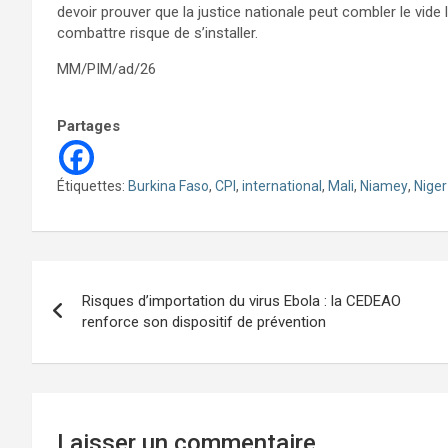
devoir prouver que la justice nationale peut combler le vide 
combattre risque de s’installer.
MM/PIM/ad/26
Partages
Étiquettes:
Burkina Faso
,
CPI
,
international
,
Mali
,
Niamey
,
Niger
Navigation
Risques d’importation du virus Ebola : la CEDEAO
de
renforce son dispositif de prévention
l’article
Laisser un commentaire