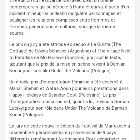
21e édition du Festival de Marrakech, est un drame
contemporain qui se déroule à Haïfa et qui va, à partir d’un
incident mineur, lier le destin de quatre personnages et
souligner les relations complexes entre hommes et
femmes, générations et cultures, souligne la même
source.
Le prix du jury a été attribué ex aequo à La Quinta (The
Cottage) de Silvina Schnicer (Argentine) et The Village Next
to Paradise de Mo Harawe (Somalie), poursuit le texte,
ajoutant que le prix de la mise en scène revient à Damian
Kocur pour son film Under the Volcano (Pologne).
Un double prix d’interprétation féminine a été décerné à
Manar Shehab et Wafaa Aoun pour leurs prestations dans
Happy Holidays de Scandar Copti (Palestine). Le prix
d’interprétation masculine est, quant à lui, revenu à Roman
Lutskyi pour son rôle dans Under The Volcano de Damian
Kocur (Pologne).
Le jury de cette nouvelle édition du Festival de Marrakech a
rassemblé 9 personnalités en provenance de 9 pays
différents représentant 6 continents. Pour départager les