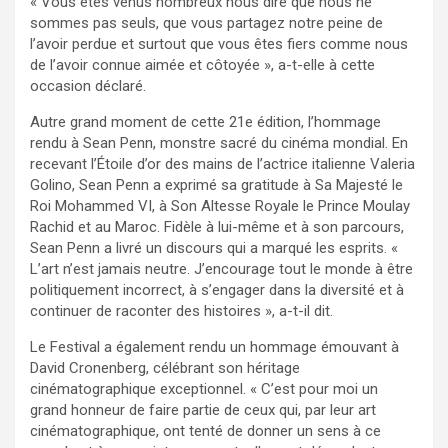
« Vous êtes venus nombreux nous dire que nous ne
sommes pas seuls, que vous partagez notre peine de
l’avoir perdue et surtout que vous êtes fiers comme nous
de l’avoir connue aimée et côtoyée », a-t-elle à cette
occasion déclaré.
Autre grand moment de cette 21e édition, l’hommage
rendu à Sean Penn, monstre sacré du cinéma mondial. En
recevant l’Étoile d’or des mains de l’actrice italienne Valeria
Golino, Sean Penn a exprimé sa gratitude à Sa Majesté le
Roi Mohammed VI, à Son Altesse Royale le Prince Moulay
Rachid et au Maroc. Fidèle à lui-même et à son parcours,
Sean Penn a livré un discours qui a marqué les esprits. «
L’art n’est jamais neutre. J’encourage tout le monde à être
politiquement incorrect, à s’engager dans la diversité et à
continuer de raconter des histoires », a-t-il dit.
Le Festival a également rendu un hommage émouvant à
David Cronenberg, célébrant son héritage
cinématographique exceptionnel. « C’est pour moi un
grand honneur de faire partie de ceux qui, par leur art
cinématographique, ont tenté de donner un sens à ce