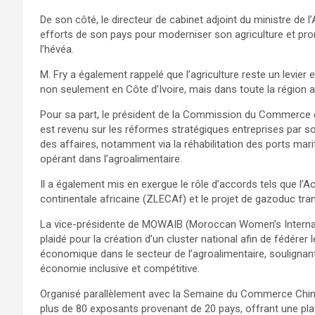
De son côté, le directeur de cabinet adjoint du ministre de l’
efforts de son pays pour moderniser son agriculture et pro
l’hévéa.
M. Fry a également rappelé que l’agriculture reste un levier e
non seulement en Côte d’Ivoire, mais dans toute la région af
Pour sa part, le président de la Commission du Commerce 
est revenu sur les réformes stratégiques entreprises par so
des affaires, notamment via la réhabilitation des ports mar
opérant dans l’agroalimentaire.
Il a également mis en exergue le rôle d’accords tels que l’
continentale africaine (ZLECAf) et le projet de gazoduc tran
La vice-présidente de MOWAIB (Moroccan Women’s Internatio
plaidé pour la création d’un cluster national afin de fédérer 
économique dans le secteur de l’agroalimentaire, souligna
économie inclusive et compétitive.
Organisé parallèlement avec la Semaine du Commerce Chinoi
plus de 80 exposants provenant de 20 pays, offrant une pla