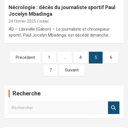
Nécrologie : décès du journaliste sportif Paul
Jocelyn Mbadinga
24 février 2025
isaac
AD – Libreville (Gabon) – Le journaliste et chroniqueur
sportif, Paul Jocelyn Mbadinga, est décédé dimanche…
Pagination
Précédent
1
…
4
5
6
des
7
Suivant
publications
Recherche
R
e
c
h