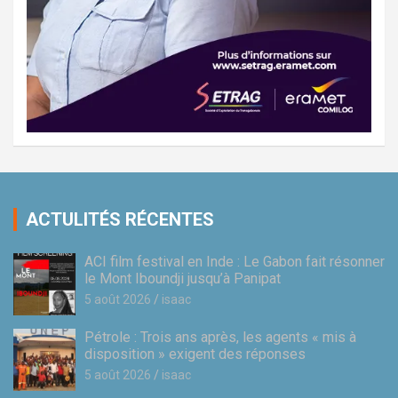
ACTULITÉS RÉCENTES
ACI film festival en Inde : Le Gabon fait résonner
le Mont Iboundji jusqu’à Panipat
5 août 2026
isaac
Pétrole : Trois ans après, les agents « mis à
disposition » exigent des réponses
5 août 2026
isaac