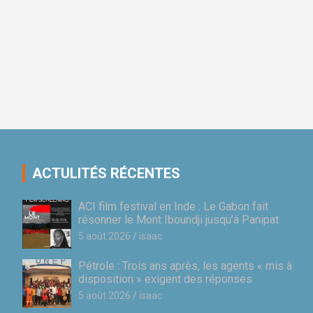
ACTULITÉS RÉCENTES
ACI film festival en Inde : Le Gabon fait
résonner le Mont Iboundji jusqu’à Panipat
5 août 2026
isaac
Pétrole : Trois ans après, les agents « mis à
disposition » exigent des réponses
5 août 2026
isaac