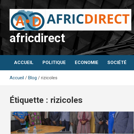
Aller
au
contenu
africdirect
ACCUEIL
POLITIQUE
ECONOMIE
SOCIÉTÉ
Accueil
Blog
rizicoles
Étiquette :
rizicoles