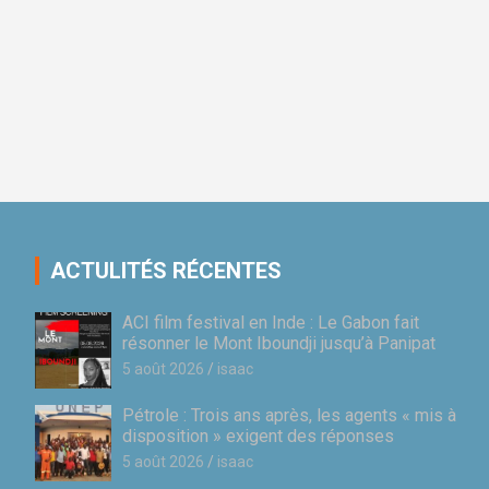
ACTULITÉS RÉCENTES
ACI film festival en Inde : Le Gabon fait
résonner le Mont Iboundji jusqu’à Panipat
5 août 2026
isaac
Pétrole : Trois ans après, les agents « mis à
disposition » exigent des réponses
5 août 2026
isaac