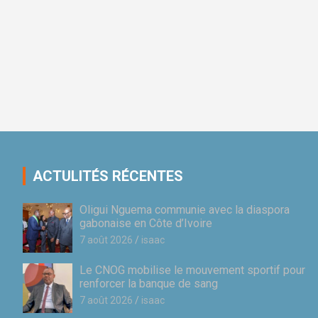
ACTULITÉS RÉCENTES
Oligui Nguema communie avec la diaspora
gabonaise en Côte d’Ivoire
7 août 2026
isaac
Le CNOG mobilise le mouvement sportif pour
renforcer la banque de sang
7 août 2026
isaac