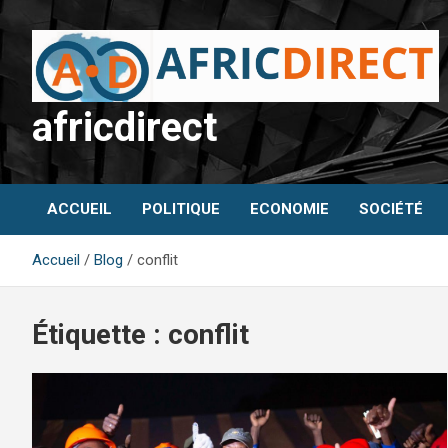
Aller
au
contenu
africdirect
ACCUEIL
POLITIQUE
ECONOMIE
SOCIÉTÉ
Accueil
Blog
conflit
Étiquette :
conflit