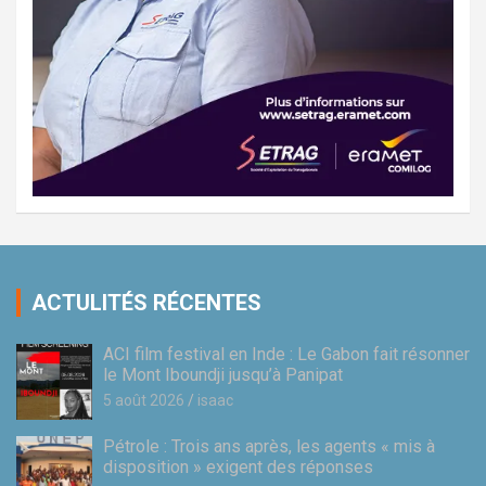
ACTULITÉS RÉCENTES
ACI film festival en Inde : Le Gabon fait résonner
le Mont Iboundji jusqu’à Panipat
5 août 2026
isaac
Pétrole : Trois ans après, les agents « mis à
disposition » exigent des réponses