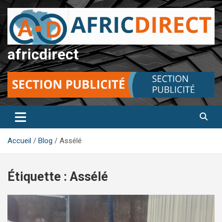
Aller
au
contenu
africdirect
Accueil
Blog
Assélé
Étiquette :
Assélé