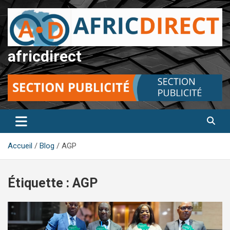
Aller
au
contenu
africdirect
Accueil
Blog
AGP
Étiquette :
AGP