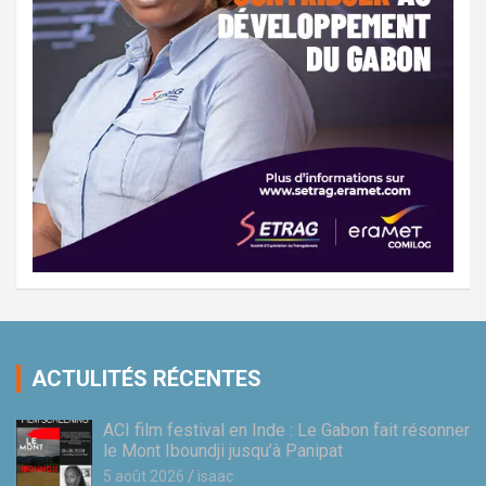
ACTULITÉS RÉCENTES
ACI film festival en Inde : Le Gabon fait résonner
le Mont Iboundji jusqu’à Panipat
5 août 2026
isaac