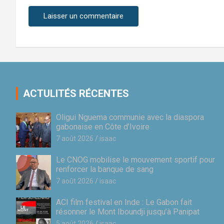
ACTULITÉS RÉCENTES
Oligui Nguema communie avec la diaspora
gabonaise en Côte d’Ivoire
7 août 2026
isaac
Le CNOG mobilise le mouvement sportif pour
renforcer la banque de sang
7 août 2026
isaac
ACI film festival en Inde : Le Gabon fait
résonner le Mont Iboundji jusqu’à Panipat
5 août 2026
isaac