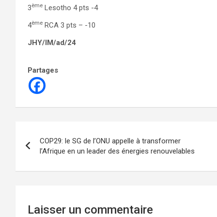
ème
3
Lesotho 4 pts -4
ème
4
RCA 3 pts – -10
JHY/IM/ad/24
Partages
Navigation
COP29: le SG de l’ONU appelle à transformer
de
l’Afrique en un leader des énergies renouvelables
l’article
Laisser un commentaire