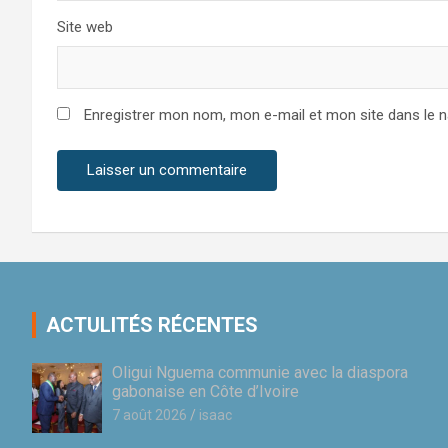
Site web
Enregistrer mon nom, mon e-mail et mon site dans le 
ACTULITÉS RÉCENTES
Oligui Nguema communie avec la diaspora
gabonaise en Côte d’Ivoire
7 août 2026
isaac