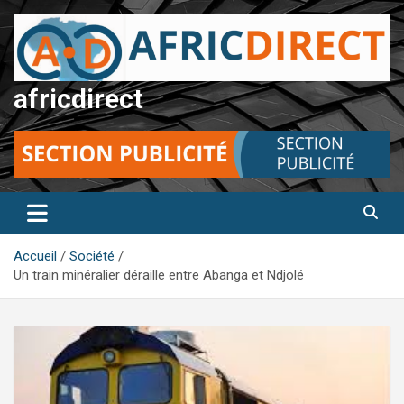
Aller
au
contenu
africdirect
Accueil
Société
Un train minéralier déraille entre Abanga et Ndjolé