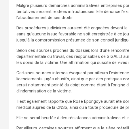
Malgré plusieurs démarches administratives entreprises pou
tentatives seraient restées infructueuses. Elle dénonce l’ex
l’aboutissement de ses droits.
Des procédures judiciaires auraient été engagées devant le 
sans qu’aucune issue favorable ne soit enregistrée à ce jour
jusqu’à la compromission présumée de son conseil juridiqu
Selon des sources proches du dossier, lors d’une rencontr
départementale du travail, des responsables de SIGALLI au
les soins de la victime. Une affirmation qui suscite de vives
Certaines sources internes évoquent par ailleurs l’existence
licenciements jugés abusifs, ainsi que par des pratiques cont
serait notamment pointé du doigt comme étant à l’origine d
d’indemnisation de la victime.
Il est également rapporté que Rose Epongoye aurait été s
médical auprès de la CNSS, ainsi qu’à toute procédure de pr
Elle se serait heurtée à des résistances administratives et in
Par ailleurs, certaines sources affirment que le siège métalli