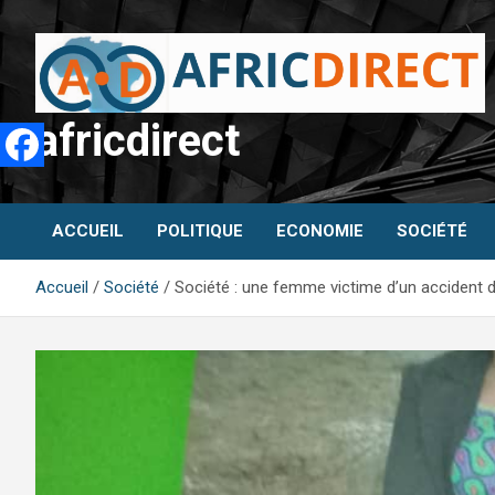
Aller
au
contenu
africdirect
ACCUEIL
POLITIQUE
ECONOMIE
SOCIÉTÉ
Accueil
Société
Société : une femme victime d’un accident 