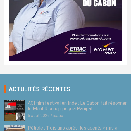
ACTULITÉS RÉCENTES
ACI film festival en Inde : Le Gabon fait résonner
le Mont Iboundji jusqu’à Panipat
5 août 2026
isaac
Pétrole : Trois ans après, les agents « mis à