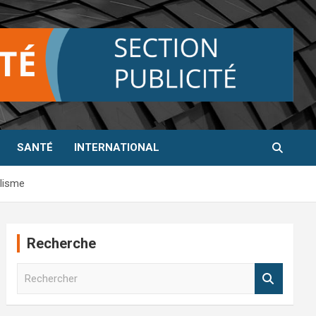
SANTÉ
INTERNATIONAL
alisme
Recherche
R
e
c
h