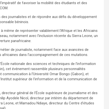
r l’impératif de favoriser la mobilité des étudiants et des
OCOM.
 des journalistes et de répondre aux défis du développement
sponsable béninois.
 à même de représenter valablement l’Afrique et les Africains
réseau, notamment avec l’inclusion récente du Sierra Leone, un
erture panafricaine.
u métier de journaliste, notamment face aux avancées de
 écoles africaines dans l’accompagnement de ces mutations.
 l’École nationale des sciences et techniques de l’information
nin), cet événement rassemble plusieurs personnalités
t communication à l’Université Omar Bongo (Gabon), et
Institut supérieur de l’information et de la communication de
recteur général de l’École supérieure de journalisme et des
ip Ayodele Nicol, directeur par intérim du département de
erra Leone, et Mamadou Ndiaye, directeur du Centre d’études
al).