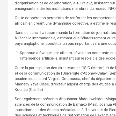
d’organisation et de collaboration, a-t-il relevé, insistant su
enseignants entre les institutions membres du réseau INF
Cette coopération permettra de renforcer les compétences
africain en créant une dynamique collective, a estimé le re
Dans ce sens, il a recommandé la formation de journalistes
à l’échelle internationale, estimant que l’élargissement du 
pays anglophone, constitue un pas important vers une couv
Kpohoue a évoqué, par ailleurs, l’évolution constante d
l’intelligence artificielle, insistant sur le rôle clé des
Outre la participation des directeurs de l’ISIC (Maroc) et de
et de la communication de l’Université d’Aboney-Calavi (Bé
académiques, dont Virginie Ompoussa, chef du départemen
Mamady Yaya Cissé, directeur adjoint chargé des études à l’
Kountia (Guinée).
Sont également présents Aboubacar Abdoulwahidou Maïga, di
sciences de la communication de Bamako (Mali), Joshua Phil
journalisme et des études médiatiques à l’Université de Si
des sciences et techniques de l’information de Dakar (Sénég