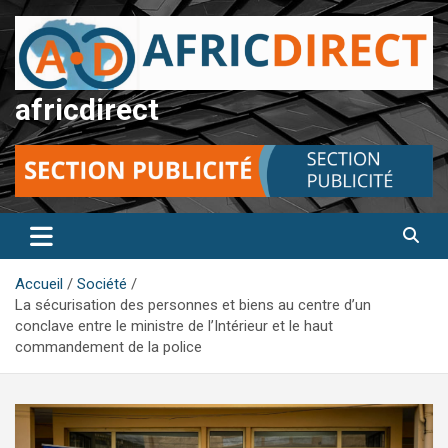
Aller
au
contenu
africdirect
Accueil
Société
La sécurisation des personnes et biens au centre d’un
conclave entre le ministre de l’Intérieur et le haut
commandement de la police