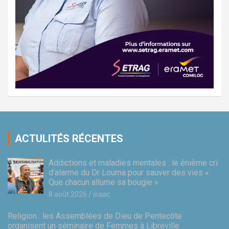
ACTULITÉS RÉCENTES
Addictions et maladies mentales : le énième cri
d’alarme du Dr Louma pour sauver des vies «
Que chacun allume sa bougie »
8 août 2026
isaac
Religion : les Assemblées de Dieu de Pentecôte
organisent un séminaire de Femmes à Libreville