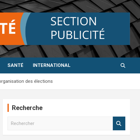
SANTÉ
INTERNATIONAL
organisation des élections
Recherche
R
e
c
h