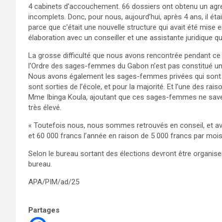
4 cabinets d’accouchement. 66 dossiers ont obtenu un agre
incomplets. Donc, pour nous, aujourd’hui, après 4 ans, il éta
parce que c’était une nouvelle structure qui avait été mise
élaboration avec un conseiller et une assistante juridique q
La grosse difficulté que nous avons rencontrée pendant ce 
l’Ordre des sages-femmes du Gabon n’est pas constitué un
Nous avons également les sages-femmes privées qui sont 
sont sorties de l’école, et pour la majorité. Et l’une des raiso
Mme Ibinga Koula, ajoutant que ces sages-femmes ne savent p
très élevé.
« Toutefois nous, nous sommes retrouvés en conseil, et avo
et 60 000 francs l’année en raison de 5 000 francs par mois.
Selon le bureau sortant des élections devront être organiser
bureau.
APA/PIM/ad/25
Partages