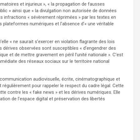
matoires et injurieux », « la propagation de fausses
blic » ainsi que « la divulgation non autorisée de données
s infractions « sévèrement réprimées » par les textes en
es plateformes numériques et l’absence d’« une véritable
qu’elle « ne saurait s’exercer en violation flagrante des lois
les dérives observées sont susceptibles « d’engendrer des
lique et de mettre gravement en péril l’unité nationale ». C’est
mmédiate des réseaux sociaux sur le territoire national
 communication audiovisuelle, écrite, cinématographique et
 régulièrement pour rappeler le respect du cadre légal. Cette
tte contre les « fake news » et les dérives numériques. Elle
ation de l’espace digital et préservation des libertés