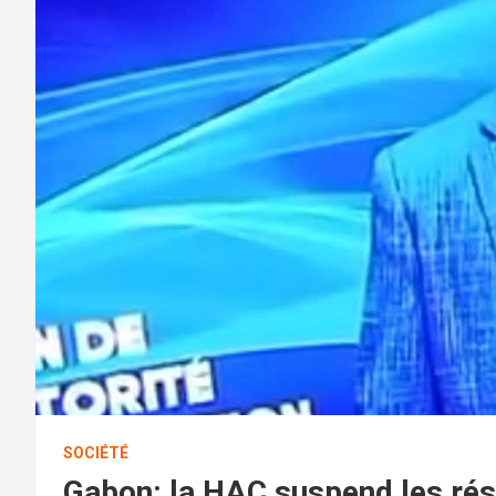
SOCIÉTÉ
Gabon: la HAC suspend les rés