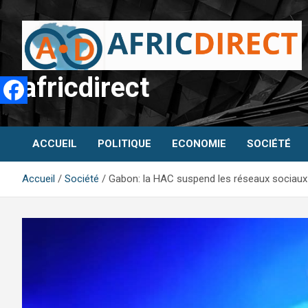
Aller
au
contenu
africdirect
ACCUEIL
POLITIQUE
ECONOMIE
SOCIÉTÉ
Accueil
Société
Gabon: la HAC suspend les réseaux sociaux 