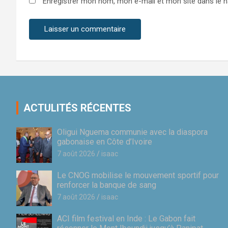
Enregistrer mon nom, mon e-mail et mon site dans le 
ACTULITÉS RÉCENTES
Oligui Nguema communie avec la diaspora
gabonaise en Côte d’Ivoire
7 août 2026
isaac
Le CNOG mobilise le mouvement sportif pour
renforcer la banque de sang
7 août 2026
isaac
ACI film festival en Inde : Le Gabon fait