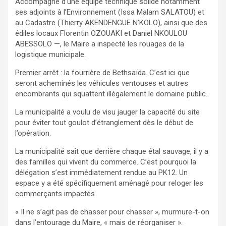
Accompagné d’une équipe technique solide notamment
ses adjoints à l’Environnement (Issa Malam SALATOU) et
au Cadastre (Thierry AKENDENGUE N’KOLO), ainsi que des
édiles locaux Florentin OZOUAKI et Daniel NKOULOU
ABESSOLO —, le Maire a inspecté les rouages de la
logistique municipale.
Premier arrêt : la fourrière de Bethsaïda. C’est ici que
seront acheminés les véhicules ventouses et autres
encombrants qui squattent illégalement le domaine public.
La municipalité a voulu de visu jauger la capacité du site
pour éviter tout goulot d’étranglement dès le début de
l’opération.
La municipalité sait que derrière chaque étal sauvage, il y a
des familles qui vivent du commerce. C’est pourquoi la
délégation s’est immédiatement rendue au PK12. Un
espace y a été spécifiquement aménagé pour reloger les
commerçants impactés.
« Il ne s’agit pas de chasser pour chasser », murmure-t-on
dans l’entourage du Maire, « mais de réorganiser ».