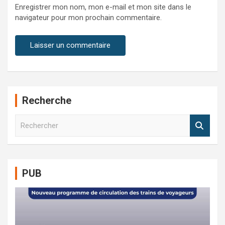
Enregistrer mon nom, mon e-mail et mon site dans le
navigateur pour mon prochain commentaire.
Recherche
R
e
c
h
e
PUB
r
c
h
e
r