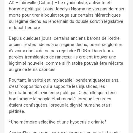
AD – Libreville (Gabon) – Le syndicaliste, activiste et
homme politique Louis Jocelyn Ngoma ne vas pas de main
morte pour tirer à boulet rouge sur certains hiérarchiques
du régime dechu au lendemain du double scrutin législative
et local. Lecture.
Depuis quelques jours, certains anciens barons de l’ordre
ancien, restés fidèles à un régime déchu, osent se glorifier
d’avoir « choisi de ne pas rejoindre l’UDB ». Dans leurs
paroles tremblantes de rancœur, ils croient trouver une
légitimité nouvelle, comme si l’histoire pouvait être réécrite
au gré de leurs caprices.
Pourtant, la vérité est implacable : pendant quatorze ans,
c’est l’opposition qui a supporté les injustices, les
humiliations et la violence politique. C’est elle qui a tenu
bon lorsque le peuple était muselé, lorsque les urnes
étaient confisquées, lorsque la dignité humaine était
piétinée.
*Une mémoire sélective et une hypocrisie criante*
Aujourd’hui, ces nouveaux « pleureurs » crient à la fraude.