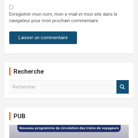
Enregistrer mon nom, mon e-mail et mon site dans le
navigateur pour mon prochain commentaire.
Recherche
R
e
c
h
e
PUB
r
c
h
e