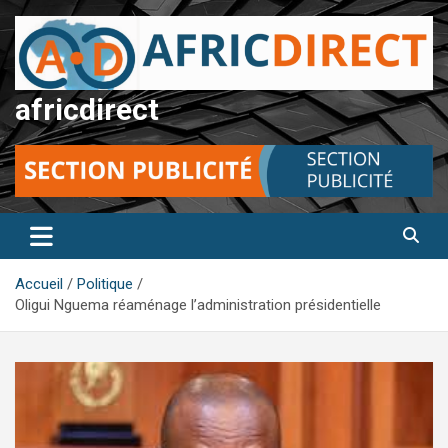
Aller
au
contenu
africdirect
Accueil
Politique
Oligui Nguema réaménage l’administration présidentielle