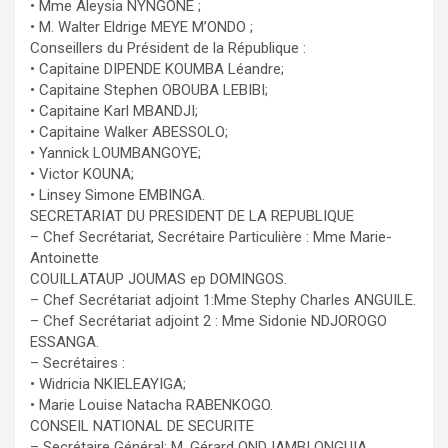
• Mme Aleysia NYNGONE ;
• M. Walter Eldrige MEYE M’ONDO ;
Conseillers du Président de la République :
• Capitaine DIPENDE KOUMBA Léandre;
• Capitaine Stephen OBOUBA LEBIBI;
• Capitaine Karl MBANDJI;
• Capitaine Walker ABESSOLO;
• Yannick LOUMBANGOYE;
• Victor KOUNA;
• Linsey Simone EMBINGA.
SECRETARIAT DU PRESIDENT DE LA REPUBLIQUE
– Chef Secrétariat, Secrétaire Particulière : Mme Marie-
Antoinette
COUILLATAUP JOUMAS ep DOMINGOS.
– Chef Secrétariat adjoint 1:Mme Stephy Charles ANGUILE.
– Chef Secrétariat adjoint 2 : Mme Sidonie NDJOROGO
ESSANGA.
– Secrétaires :
• Widricia NKIELEAYIGA;
• Marie Louise Natacha RABENKOGO.
CONSEIL NATIONAL DE SECURITE
– Secrétaire Général: M. Gérard ONDJAMBI ONGUIA.