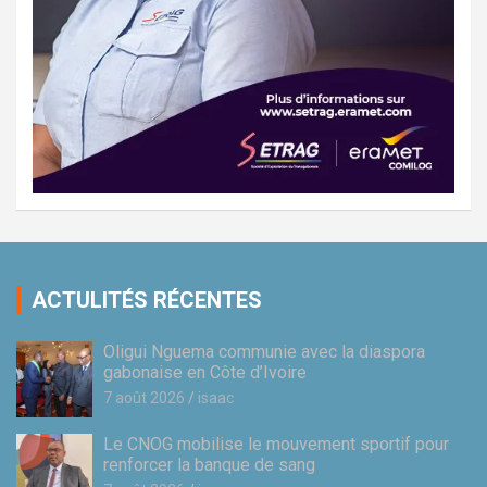
ACTULITÉS RÉCENTES
Oligui Nguema communie avec la diaspora
gabonaise en Côte d’Ivoire
7 août 2026
isaac
Le CNOG mobilise le mouvement sportif pour
renforcer la banque de sang