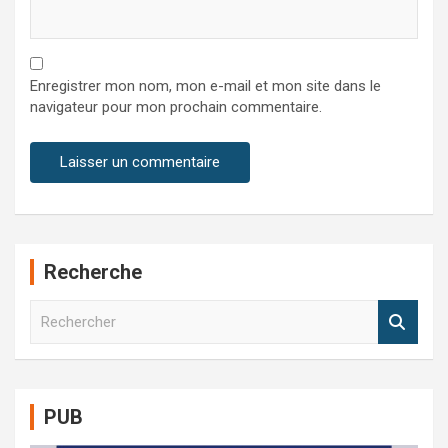
Enregistrer mon nom, mon e-mail et mon site dans le
navigateur pour mon prochain commentaire.
Recherche
R
e
c
h
e
PUB
r
c