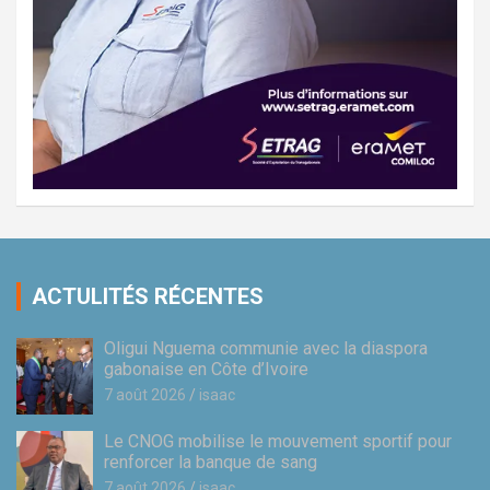
ACTULITÉS RÉCENTES
Oligui Nguema communie avec la diaspora
gabonaise en Côte d’Ivoire
7 août 2026
isaac
Le CNOG mobilise le mouvement sportif pour
renforcer la banque de sang
7 août 2026
isaac