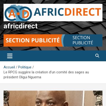
Aller
au
contenu
africdirect
Accueil
Politique
Le RPCG suggère la création d’un comité des sages au
président Oligui Nguema