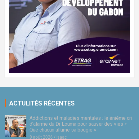
ACTULITÉS RÉCENTES
Addictions et maladies mentales : le énième cri
d’alarme du Dr Louma pour sauver des vies «
Que chacun allume sa bougie »
8 août 2026
isaac