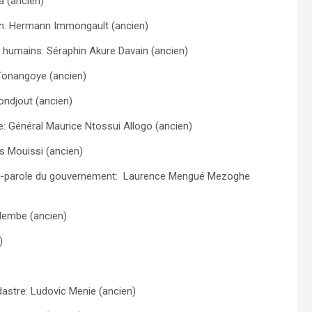
a (ancien)
ation: Hermann Immongault (ancien)
s humains: Séraphin Akure Davain (ancien)
e Tonangoye (ancien)
ondjout (ancien)
: Général Maurice Ntossui Allogo (ancien)
ys Mouissi (ancien)
orte-parole du gouvernement: Laurence Mengué Mezoghe
 Nembe (ancien)
)
dastre: Ludovic Menie (ancien)