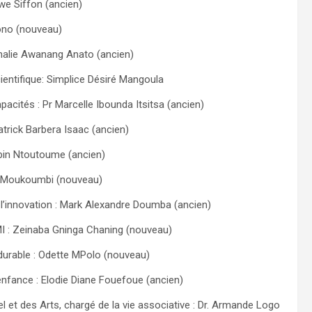
we Siffon (ancien)
vono (nouveau)
athalie Awanang Anato (ancien)
ientifique: Simplice Désiré Mangoula
acités : Pr Marcelle Ibounda Itsitsa (ancien)
Patrick Barbera Isaac (ancien)
Lubin Ntoutoume (ancien)
rd Moukoumbi (nouveau)
e l’innovation : Mark Alexandre Doumba (ancien)
MI : Zeinaba Gninga Chaning (nouveau)
 durable : Odette MPolo (nouveau)
l’enfance : Elodie Diane Fouefoue (ancien)
l et des Arts, chargé de la vie associative : Dr. Armande Logo