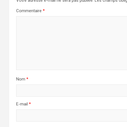
Votre adresse e-mail ne sera pas publiée.
Les champs oblig
Commentaire
*
Nom
*
E-mail
*