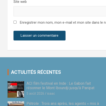
Site web
Enregistrer mon nom, mon e-mail et mon site dans le 
ACTULITÉS RÉCENTES
ACI film festival en Inde : Le Gabon fait
résonner le Mont Iboundji jusqu’à Panipat
5 août 2026
isaac
Pétrole : Trois ans après, les agents « mis à