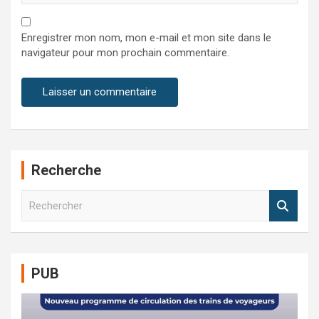
Enregistrer mon nom, mon e-mail et mon site dans le
navigateur pour mon prochain commentaire.
Recherche
R
e
c
h
e
PUB
r
c
h
e