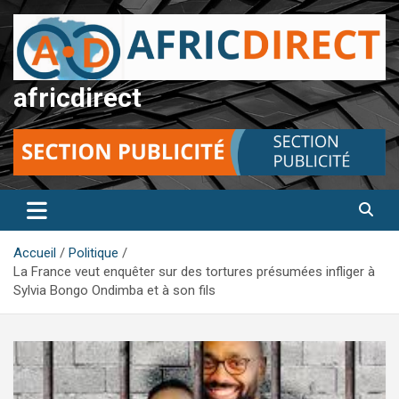
Aller
au
contenu
africdirect
Accueil
Politique
La France veut enquêter sur des tortures présumées infliger à
Sylvia Bongo Ondimba et à son fils