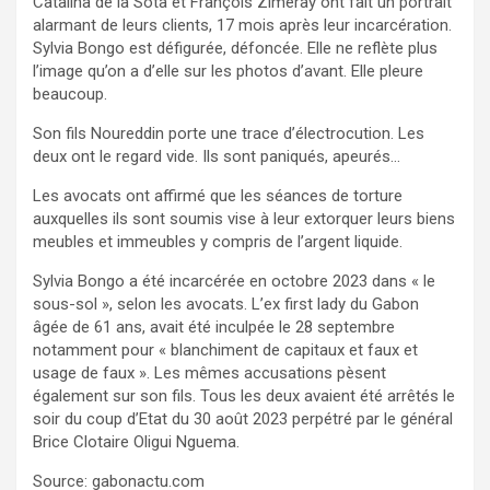
Catalina de la Sota et François Zimeray ont fait un portrait
alarmant de leurs clients, 17 mois après leur incarcération.
Sylvia Bongo est défigurée, défoncée. Elle ne reflète plus
l’image qu’on a d’elle sur les photos d’avant. Elle pleure
beaucoup.
Son fils Noureddin porte une trace d’électrocution. Les
deux ont le regard vide. Ils sont paniqués, apeurés…
Les avocats ont affirmé que les séances de torture
auxquelles ils sont soumis vise à leur extorquer leurs biens
meubles et immeubles y compris de l’argent liquide.
Sylvia Bongo a été incarcérée en octobre 2023 dans « le
sous-sol », selon les avocats. L’ex first lady du Gabon
âgée de 61 ans, avait été inculpée le 28 septembre
notamment pour « blanchiment de capitaux et faux et
usage de faux ». Les mêmes accusations pèsent
également sur son fils. Tous les deux avaient été arrêtés le
soir du coup d’Etat du 30 août 2023 perpétré par le général
Brice Clotaire Oligui Nguema.
Source: gabonactu.com