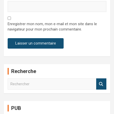
Enregistrer mon nom, mon e-mail et mon site dans le
navigateur pour mon prochain commentaire.
Recherche
R
e
c
h
e
PUB
r
c