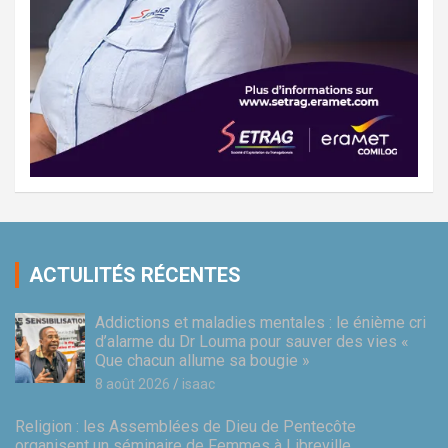
ACTULITÉS RÉCENTES
Addictions et maladies mentales : le énième cri
d’alarme du Dr Louma pour sauver des vies «
Que chacun allume sa bougie »
8 août 2026
isaac
Religion : les Assemblées de Dieu de Pentecôte
organisent un séminaire de Femmes à Libreville