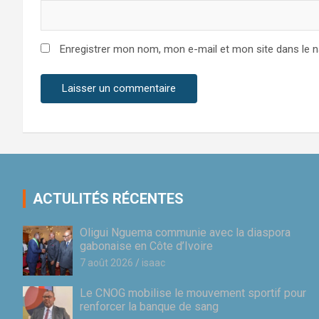
Enregistrer mon nom, mon e-mail et mon site dans le 
ACTULITÉS RÉCENTES
Oligui Nguema communie avec la diaspora
gabonaise en Côte d’Ivoire
7 août 2026
isaac
Le CNOG mobilise le mouvement sportif pour
renforcer la banque de sang