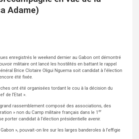
isa Adame)
ques enregistrés le weekend dernier au Gabon ont démontré
uvoir militaire ont lancé les hostilités en battant le rappel
néral Brice Clotaire Oligui Nguema soit candidat à l’élection
encore été fixée.
ches ont été organisées tordant le cou à la décision du
f de l’Etat ».
c un grand rassemblement composé des associations, des
er
ération » non du Camp militaire français dans le 1
 porter candidat à l’élection présidentielle avenir.
abon », pouvait-on lire sur les larges banderoles à l’effigie