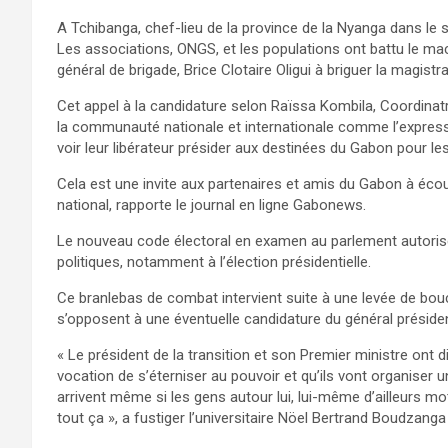
A Tchibanga, chef-lieu de la province de la Nyanga dans le
Les associations, ONGS, et les populations ont battu le mac
général de brigade, Brice Clotaire Oligui à briguer la magist
Cet appel à la candidature selon Raïssa Kombila, Coordinat
la communauté nationale et internationale comme l’express
voir leur libérateur présider aux destinées du Gabon pour l
Cela est une invite aux partenaires et amis du Gabon à écoute
national, rapporte le journal en ligne Gabonews.
Le nouveau code électoral en examen au parlement autorise 
politiques, notamment à l’élection présidentielle.
Ce branlebas de combat intervient suite à une levée de boucl
s’opposent à une éventuelle candidature du général président 
« Le président de la transition et son Premier ministre ont 
vocation de s’éterniser au pouvoir et qu’ils vont organiser une
arrivent même si les gens autour lui, lui-même d’ailleurs moti
tout ça », a fustiger l’universitaire Nöel Bertrand Boudzang