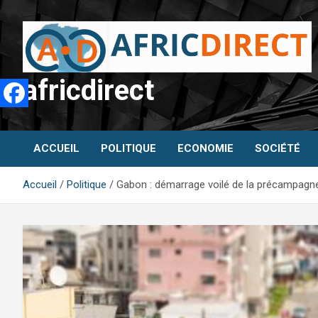
Aller
au
contenu
africdirect
ACCUEIL
POLITIQUE
ECONOMIE
SOCIÉTÉ
Accueil
Politique
Gabon : démarrage voilé de la précampagne 