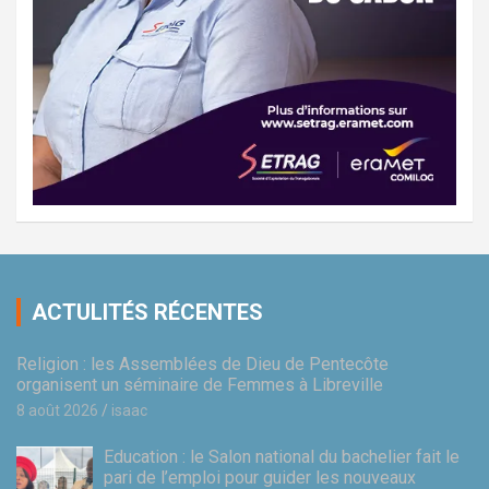
ACTULITÉS RÉCENTES
Religion : les Assemblées de Dieu de Pentecôte
organisent un séminaire de Femmes à Libreville
8 août 2026
isaac
Education : le Salon national du bachelier fait le
pari de l’emploi pour guider les nouveaux